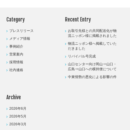
Category
Recent Entry
プレスリリース
お取引先様との共同配送化が物
流ニッポン様に掲載されました
メディア情報
物流ニッポン様へ掲載していた
事例紹介
だきました
営業案内
リバイバル号完成
採用情報
山口センター向け岡山⇒山口・
広島⇒山口への横持便について
社内連絡
中東情勢の悪化による影響の件
Archive
2026年6月
2026年5月
2026年3月