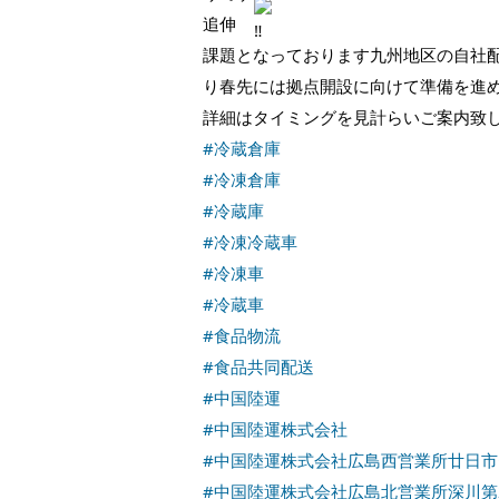
追伸
課題となっております九州地区の自社配
り春先には拠点開設に向けて準備を進
詳細はタイミングを見計らいご案内致
#冷蔵倉庫
#冷凍倉庫
#冷蔵庫
#冷凍冷蔵車
#冷凍車
#冷蔵車
#食品物流
#食品共同配送
#中国陸運
#中国陸運株式会社
#中国陸運株式会社広島西営業所廿日市
#中国陸運株式会社広島北営業所深川第