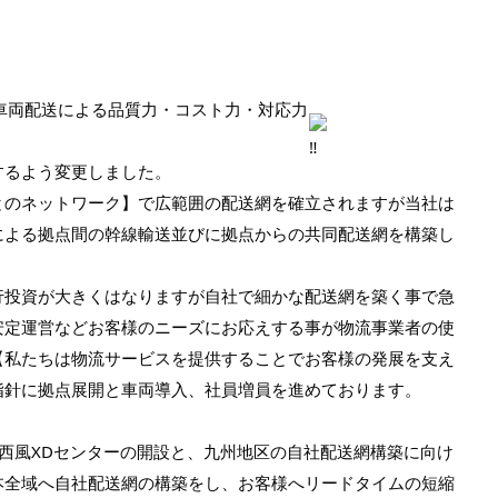
車両配送による品質力・コスト力・対応力
するよう変更しました。
とのネットワーク】で広範囲の配送網を確立されますが当社は
による拠点間の幹線輸送並びに拠点からの共同配送網を構築し
行投資が大きくはなりますが自社で細かな配送網を築く事で急
安定運営などお客様のニーズにお応えする事が物流事業者の使
【私たちは物流サービスを提供することでお客様の発展を支え
指針に拠点展開と車両導入、社員増員を進めております。
西風XDセンターの開設と、九州地区の自社配送網構築に向け
本全域へ自社配送網の構築をし、お客様へリードタイムの短縮