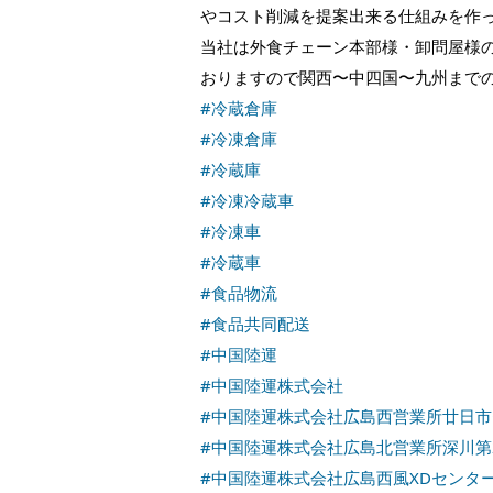
やコスト削減を提案出来る仕組みを作
当社は外食チェーン本部様・卸問屋様
おりますので関西〜中四国〜九州まで
#冷蔵倉庫
#冷凍倉庫
#冷蔵庫
#冷凍冷蔵車
#冷凍車
#冷蔵車
#食品物流
#食品共同配送
#中国陸運
#中国陸運株式会社
#中国陸運株式会社広島西営業所廿日市
#中国陸運株式会社広島北営業所深川第
#中国陸運株式会社広島西風XDセンタ