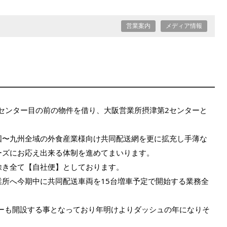
営業案内
メディア情報
津センター目の前の物件を借り、大阪営業所摂津第2センターと
国〜九州全域の外食産業様向け共同配送網を更に拡充し手薄な
ーズにお応え出来る体制を進めてまいります。
除き全て【自社便】としております。
所へ今期中に共同配送車両を15台増車予定で開始する業務全
ーも開設する事となっており年明けよりダッシュの年になりそ