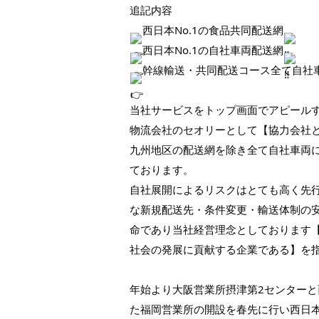
追記内容
西日本No.1の食品共同配送網
西日本No.1の自社車両配送網
幹線輸送・共同配送コース全て自社
当社サービスをトップ画面でアピール
物流会社のセオリーとして【協力会社
九州地区の配送網を除き全て自社車両
ております。
自社展開によるリスクはとても高く先
な新規配送先・条件変更・輸送体制の
命であり当社経営理念としております
社会の発展に貢献する企業である】を
年始より大阪営業所摂津第2センターと
た福岡営業所の開設を春先に行い西日