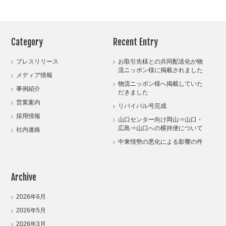
Category
Recent Entry
プレスリリース
お取引先様との共同配送化が物
流ニッポン様に掲載されました
メディア情報
物流ニッポン様へ掲載していた
事例紹介
だきました
営業案内
リバイバル号完成
採用情報
山口センター向け岡山⇒山口・
広島⇒山口への横持便について
社内連絡
中東情勢の悪化による影響の件
Archive
2026年6月
2026年5月
2026年3月